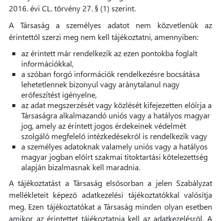
2016. évi CL. törvény 27. § (1) szerint.
A Társaság a személyes adatot nem közvetlenük az
érintettől szerzi meg nem kell tájékoztatni, amennyiben:
az érintett már rendelkezik az ezen pontokba foglalt
információkkal,
a szóban forgó információk rendelkezésre bocsátása
lehetetlennek bizonyul vagy aránytalanul nagy
erőfeszítést igényelne,
az adat megszerzését vagy közlését kifejezetten előírja a
Társaságra alkalmazandó uniós vagy a hatályos magyar
jog, amely az érintett jogos érdekeinek védelmét
szolgáló megfelelő intézkedésekről is rendelkezik vagy
a személyes adatoknak valamely uniós vagy a hatályos
magyar jogban előírt szakmai titoktartási kötelezettség
alapján bizalmasnak kell maradnia.
A tájékoztatást a Társaság elsősorban a jelen Szabályzat
mellékleteit képező adatkezelési tájékoztatókkal valósítja
meg. Ezen tájékoztatókat a Társaság minden olyan esetben
amikor az érintettet tájékoztatnia kell az adatkezelésről. A