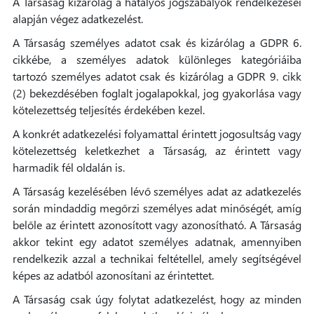
A Társaság kizárólag a hatályos jogszabályok rendelkezései
alapján végez adatkezelést.
A Társaság személyes adatot csak és kizárólag a GDPR 6.
cikkébe, a személyes adatok különleges kategóriáiba
tartozó személyes adatot csak és kizárólag a GDPR 9. cikk
(2) bekezdésében foglalt jogalapokkal, jog gyakorlása vagy
kötelezettség teljesítés érdekében kezel.
A konkrét adatkezelési folyamattal érintett jogosultság vagy
kötelezettség keletkezhet a Társaság, az érintett vagy
harmadik fél oldalán is.
A Társaság kezelésében lévő személyes adat az adatkezelés
során mindaddig megőrzi személyes adat minőségét, amíg
belőle az érintett azonosított vagy azonosítható. A Társaság
akkor tekint egy adatot személyes adatnak, amennyiben
rendelkezik azzal a technikai feltétellel, amely segítségével
képes az adatból azonosítani az érintettet.
A Társaság csak úgy folytat adatkezelést, hogy az minden