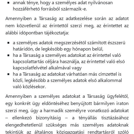
annak ténye, hogy a személyes adat nyilvánosan
hozzáférhető forrásból származik-e.
Amennyiben a Társaság az adatkezelése során az adatot
nem közvetlenül az érintettől szerzi meg, az érintettet az
alábbi időpontban tájékoztatja:
a személyes adatok megszerzésétől számított észszerű
határidőn, de legkésőbb egy hónapon belül,
ha a Társaság a személyes adatokat az érintettel való
kapcsolattartás céljára használja, az érintettel való első
kapcsolatfelvétel alkalmával vagy
ha a Társaság az adatokat várhatóan más címzettel is
közli, legkésőbb a személyes adatok első alkalommal
való közlésekor.
Amennyiben a személyes adatokat a Társaság ügyfelétől,
egy konkrét ügy eldöntéséhez benyújtott bármilyen iraton
szerzi meg, úgy a harmadik személyre vonatkozó adatokat
– ellenkező bizonyításig – a tényállás tisztázásához
elengedhetetlenül szükséges más személyes adatoknak
tekintjük az általános közigazgatási rendtartásról szóló