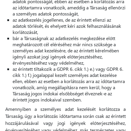
adatok pontosságát, ebben az esetben a korlátozás arra
az időtartamra vonatkozik, ameddig a Társaság ellenőrzi
a személyes adatok pontosságát,
az adatkezelés jogellenes, de az érintett ellenzi az
adatok törlését, és ehelyett kéri azok felhasználásának
korlátozását,
bár a Társaságnak az adatkezelés megkezdése előtt
meghatározott cél eléréséhez már nincs szüksége a
személyes adat kezelésére, de az érintett kérelmében
igényli azokat jogi igények előterjesztéséhez,
érvényesítéséhez vagy védelméhez,
az érintett tiltakozik a GDPR 6. cikk 1.) e.) vagy GDPR 6.
cikk 1.) f.) jogalappal kezelt személyes adat kezelése
ellen, ebben az esetben a korlátozás arra az időtartamra
vonatkozik, amíg megállapításra nem kerül, hogy a
Társaság jogos indokai elsőbbséget élveznek-e az
érintett jogos indokaival szemben.
Amennyiben a személyes adat kezelését korlátozza a
Társaság, úgy a korlátozás időtartama során csak az érintett
hozzájárulásával vagy jogi igények előterjesztéséhez,
érvényesítéséhez vagy védelméhez, más természetes vagy