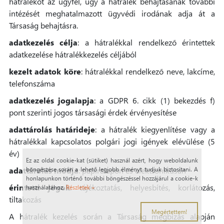
hátralékot az ügyfél, úgy a hátralék behajtásának további
intézését meghatalmazott ügyvédi irodának adja át a
Társaság behajtásra.
adatkezelés célja
: a hátralékkal rendelkező érintettek
adatkezelése hátralékkezelés céljából
kezelt adatok köre
: hátralékkal rendelkező neve, lakcíme,
telefonszáma
adatkezelés jogalapja
: a GDPR 6. cikk (1) bekezdés f)
pont szerinti jogos társasági érdek érvényesítése
adattárolás határideje
: a hátralék kiegyenlítése vagy a
hátralékkal kapcsolatos polgári jogi igények elévülése (5
év)
Ez az oldal cookie-kat (sütiket) használ azért, hogy weboldalunk
adattárolás módja
: papíralapon és elektronikusan
böngészése során a lehető legjobb élményt tudjuk biztosítani. A
honlapunkon történő további böngészéssel hozzájárul a cookie-k
érintetti jogok
: tájékoztatás, helyesbítés, korlátozás,
használatához.
Részletek »
tiltakozás
Megértettem!
A hátralék kezelés során a Társaság megbízás alapján