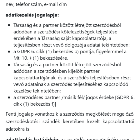
név, telefonszám, e-mail cím
adatkezelés jogalapja:
Társaság és a partner között létrejött szerződésből
adódóan a szerződési kötelezettségek teljesítése
érdekében a Társaság saját kapcsolattartója, a
teljesítésben részt vevő dolgozója adatai tekintetében:
a GDPR 6. cikk (1) bekezdés b) pontja, figyelemmel a
Mt. 10. § (1) bekezdésére,
Társaság és a partner között létrejött szerződésből
adódóan a szerződésben kijelölt partner
kapcsolattartójának, és a szerződés teljesítésében részt
vevő adatainak a szerződés teljesítéséhez kapcsolódó
kezelése tekintetében:
a szerződéses partner /másik fél/ jogos érdeke [GDPR 6.
cikk (1) bekezdés f)]
Fenti jogalap vonatkozik a szerződés megkötését megelőző,
szerződéskötési szándék keretében kezelt kapcsolattartói
adatokra is.
adattárolás határideje
: a szerződés megszűnéséig, vagy a