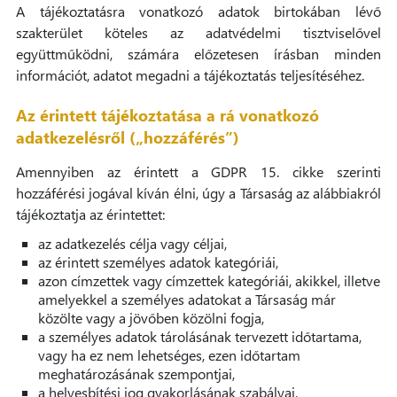
A tájékoztatásra vonatkozó adatok birtokában lévő
szakterület köteles az adatvédelmi tisztviselővel
együttműködni, számára előzetesen írásban minden
információt, adatot megadni a tájékoztatás teljesítéséhez.
Az érintett tájékoztatása a rá vonatkozó
adatkezelésről („hozzáférés”)
Amennyiben az érintett a GDPR 15. cikke szerinti
hozzáférési jogával kíván élni, úgy a Társaság az alábbiakról
tájékoztatja az érintettet:
az adatkezelés célja vagy céljai,
az érintett személyes adatok kategóriái,
azon címzettek vagy címzettek kategóriái, akikkel, illetve
amelyekkel a személyes adatokat a Társaság már
közölte vagy a jövőben közölni fogja,
a személyes adatok tárolásának tervezett időtartama,
vagy ha ez nem lehetséges, ezen időtartam
meghatározásának szempontjai,
a helyesbítési jog gyakorlásának szabályai,