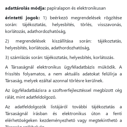
adattárolás módja:
papíralapon és elektronikusan
érintetti jogok:
1) beérkező megrendelések rögzítése
során: tájékoztatás, helyesbítés, törlés, visszavonás,
korlátozás, adathordozhatóság,
2) megrendelések kiszállítása során: tájékoztatás,
helyesbítés, korlátozás, adathordozhatóság,
3) számlázás során: tájékoztatás, helyesbítés, korlátozás.
A Társaságnál elektronikus ügyféladatbázis működik. A
frissítés folyamatos, a nem aktuális adatokat felülírja a
Társaság, melyek ezáltal azonnal törlésre kerülnek.
Az ügyféladatbázisra a szoftverfejlesztéssel megbízott cég
rálát, mint adatfeldolgozó.
Az adatfeldolgozók listájáról további tájékoztatás a
Társaságnál írásban és elektronikus úton a fenti
elérhetőségeken kezdeményezhető vagy megtekinthető a
Társaság székhelyén.