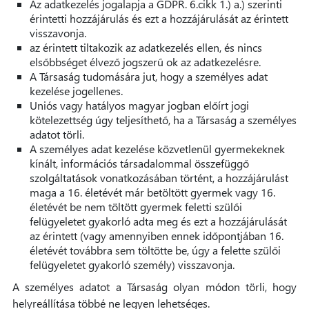
Az adatkezelés jogalapja a GDPR. 6.cikk 1.) a.) szerinti
érintetti hozzájárulás és ezt a hozzájárulását az érintett
visszavonja.
az érintett tiltakozik az adatkezelés ellen, és nincs
elsőbbséget élvező jogszerű ok az adatkezelésre.
A Társaság tudomására jut, hogy a személyes adat
kezelése jogellenes.
Uniós vagy hatályos magyar jogban előírt jogi
kötelezettség úgy teljesíthető, ha a Társaság a személyes
adatot törli.
A személyes adat kezelése közvetlenül gyermekeknek
kínált, információs társadalommal összefüggő
szolgáltatások vonatkozásában történt, a hozzájárulást
maga a 16. életévét már betöltött gyermek vagy 16.
életévét be nem töltött gyermek feletti szülői
felügyeletet gyakorló adta meg és ezt a hozzájárulását
az érintett (vagy amennyiben ennek időpontjában 16.
életévét továbbra sem töltötte be, úgy a felette szülői
felügyeletet gyakorló személy) visszavonja.
A személyes adatot a Társaság olyan módon törli, hogy
helyreállítása többé ne legyen lehetséges.