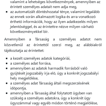
valamint a lehetséges következmények, amennyiben az
érintett személyes adatait nem adja meg,
az automatizált döntéshozatal ténye, valamint legalább
az ennek során alkalmazott logika és arra vonatkozó
érthető információk, hogy az ilyen adatkezelés milyen
jelentőséggel, és az érintettre nézve milyen várható
következményekkel bír.
Amennyiben a Társaság a személyes adatot nem
közvetlenül az érintettől szerzi meg, az alábbiakról
tájékoztatja az érintettet:
a kezelt személyes adatok kategóriái,
a személyes adat forrása,
amennyiben az adatok harmadik forrásból való
gyűjtését jogszabály írja elő, úgy a konkrét jogszabályi
hely megjelölése,
a személyes adat Társaság általi megszerzésének
időpontja,
amennyiben a Társaság által folytatott ügyben van
szükség a személyes adatokra, úgy a konkrét ügy
ügyszámmal vagy egyéb módon történő megjelölése,