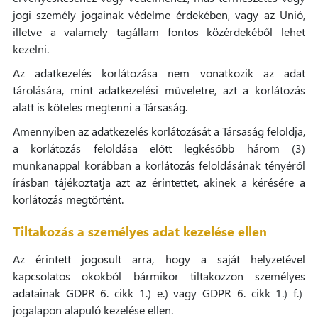
jogi személy jogainak védelme érdekében, vagy az Unió,
illetve a valamely tagállam fontos közérdekéből lehet
kezelni.
Az adatkezelés korlátozása nem vonatkozik az adat
tárolására, mint adatkezelési műveletre, azt a korlátozás
alatt is köteles megtenni a Társaság.
Amennyiben az adatkezelés korlátozását a Társaság feloldja,
a korlátozás feloldása előtt legkésőbb három (3)
munkanappal korábban a korlátozás feloldásának tényéről
írásban tájékoztatja azt az érintettet, akinek a kérésére a
korlátozás megtörtént.
Tiltakozás a személyes adat kezelése ellen
Az érintett jogosult arra, hogy a saját helyzetével
kapcsolatos okokból bármikor tiltakozzon személyes
adatainak GDPR 6. cikk 1.) e.) vagy GDPR 6. cikk 1.) f.)
jogalapon alapuló kezelése ellen.