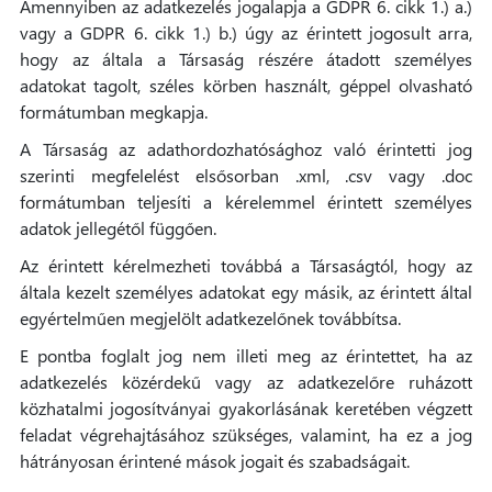
Amennyiben az adatkezelés jogalapja a GDPR 6. cikk 1.) a.)
vagy a GDPR 6. cikk 1.) b.) úgy az érintett jogosult arra,
hogy az általa a Társaság részére átadott személyes
adatokat tagolt, széles körben használt, géppel olvasható
formátumban megkapja.
A Társaság az adathordozhatósághoz való érintetti jog
szerinti megfelelést elsősorban .xml, .csv vagy .doc
formátumban teljesíti a kérelemmel érintett személyes
adatok jellegétől függően.
Az érintett kérelmezheti továbbá a Társaságtól, hogy az
általa kezelt személyes adatokat egy másik, az érintett által
egyértelműen megjelölt adatkezelőnek továbbítsa.
E pontba foglalt jog nem illeti meg az érintettet, ha az
adatkezelés közérdekű vagy az adatkezelőre ruházott
közhatalmi jogosítványai gyakorlásának keretében végzett
feladat végrehajtásához szükséges, valamint, ha ez a jog
hátrányosan érintené mások jogait és szabadságait.