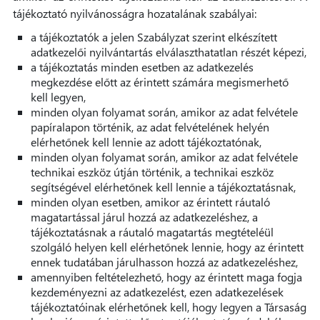
tájékoztató nyilvánosságra hozatalának szabályai:
a tájékoztatók a jelen Szabályzat szerint elkészített
adatkezelői nyilvántartás elválaszthatatlan részét képezi,
a tájékoztatás minden esetben az adatkezelés
megkezdése előtt az érintett számára megismerhető
kell legyen,
minden olyan folyamat során, amikor az adat felvétele
papíralapon történik, az adat felvételének helyén
elérhetőnek kell lennie az adott tájékoztatónak,
minden olyan folyamat során, amikor az adat felvétele
technikai eszköz útján történik, a technikai eszköz
segítségével elérhetőnek kell lennie a tájékoztatásnak,
minden olyan esetben, amikor az érintett ráutaló
magatartással járul hozzá az adatkezeléshez, a
tájékoztatásnak a ráutaló magatartás megtételéül
szolgáló helyen kell elérhetőnek lennie, hogy az érintett
ennek tudatában járulhasson hozzá az adatkezeléshez,
amennyiben feltételezhető, hogy az érintett maga fogja
kezdeményezni az adatkezelést, ezen adatkezelések
tájékoztatóinak elérhetőnek kell, hogy legyen a Társaság