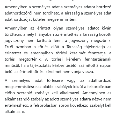
Amennyiben a személyes adat a személyes adatot hordozó
adathordozóról nem törölhető, a Társaság a személyes adat
adathordozóját köteles megsemmisíteni.
Amennyiben az érintett olyan személyes adatot kíván
töröltetni, amely hiányában az érintett és a Társaság közötti
jogviszony nem tartható fenn, a jogviszony megszűnik.
Erről azonban a törlés előtt a Társaság tájékoztatja az
érintettet és amennyiben törlési kérelmét fenntartja, a
törlés megtörténik. A törlési kérelem fenntartásának
minősül, ha a tájékoztatás kézbesítésétől számított 3 napon
belül az érintett törlési kérelmét nem vonja vissza.
A személyes adat törlésére vagy az adathordozó
megsemmisítésre az alábbi szabályok közül a felsorolásban
előbb szereplő szabályt kell alkalmazni. Amennyiben az
alkalmazandó szabály az adott személyes adatra nézve nem
értelmezhető, a felsorolásban soron következő szabályt kell
alkalmazni: