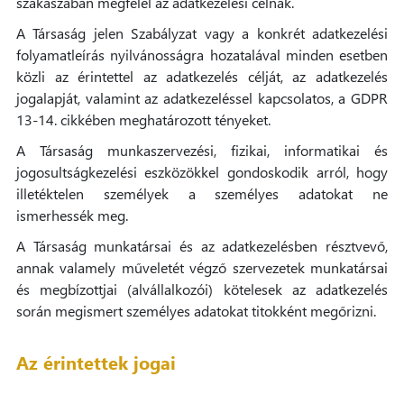
szakaszában megfelel az adatkezelési célnak.
A Társaság jelen Szabályzat vagy a konkrét adatkezelési
folyamatleírás nyilvánosságra hozatalával minden esetben
közli az érintettel az adatkezelés célját, az adatkezelés
jogalapját, valamint az adatkezeléssel kapcsolatos, a GDPR
13-14. cikkében meghatározott tényeket.
A Társaság munkaszervezési, fizikai, informatikai és
jogosultságkezelési eszközökkel gondoskodik arról, hogy
illetéktelen személyek a személyes adatokat ne
ismerhessék meg.
A Társaság munkatársai és az adatkezelésben résztvevő,
annak valamely műveletét végző szervezetek munkatársai
és megbízottjai (alvállalkozói) kötelesek az adatkezelés
során megismert személyes adatokat titokként megőrizni.
Az érintettek jogai