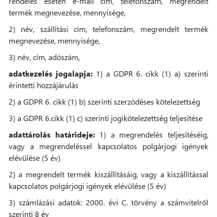
rendelés esetén e-mail cím, telefonszám, megrendelt
termék megnevezése, mennyisége,
2) név, szállítási cím, telefonszám, megrendelt termék
megnevezése, mennyisége,
3) név, cím, adószám,
adatkezelés jogalapja:
1) a GDPR 6. cikk (1) a) szerinti
érintetti hozzájárulás
2) a GDPR 6. cikk (1) b) szerinti szerződéses kötelezettség
3) a GDPR 6.cikk (1) c) szerinti jogikötelezettség teljesítése
adattárolás határideje:
1) a megrendelés teljesítéséig,
vagy a megrendeléssel kapcsolatos polgárjogi igények
elévülése (5 év)
2) a megrendelt termék kiszállításáig, vagy a kiszállítással
kapcsolatos polgárjogi igények elévülése (5 év)
3) számlázási adatok: 2000. évi C. törvény a számvitelről
szerinti 8 év