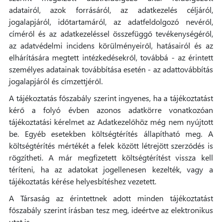
adatairól, azok forrásáról, az adatkezelés céljáról,
jogalapjáról, időtartamáról, az adatfeldolgozó nevéről,
címéről és az adatkezeléssel összefüggő tevékenységéről,
az adatvédelmi incidens körülményeiről, hatásairól és az
elhárítására megtett intézkedésekről, továbbá - az érintett
személyes adatainak továbbítása esetén - az adattovábbítás
jogalapjáról és címzettjéről.
A tájékoztatás főszabály szerint ingyenes, ha a tájékoztatást
kérő a folyó évben azonos adatkörre vonatkozóan
tájékoztatási kérelmet az Adatkezelőhöz még nem nyújtott
be. Egyéb esetekben költségtérítés állapítható meg. A
költségtérítés mértékét a felek között létrejött szerződés is
rögzítheti. A már megfizetett költségtérítést vissza kell
téríteni, ha az adatokat jogellenesen kezelték, vagy a
tájékoztatás kérése helyesbítéshez vezetett.
A Társaság az érintettnek adott minden tájékoztatást
főszabály szerint írásban tesz meg, ideértve az elektronikus
utat is.