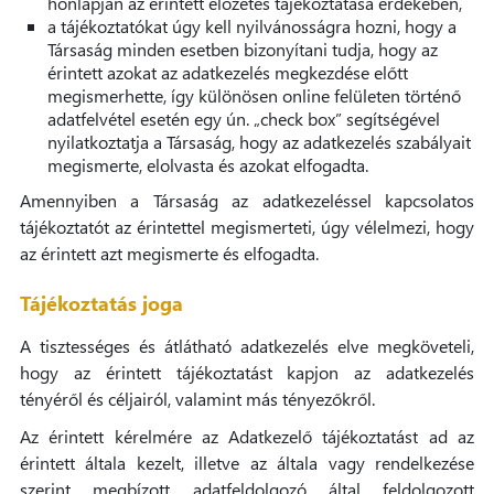
honlapján az érintett előzetes tájékoztatása érdekében,
a tájékoztatókat úgy kell nyilvánosságra hozni, hogy a
Társaság minden esetben bizonyítani tudja, hogy az
érintett azokat az adatkezelés megkezdése előtt
megismerhette, így különösen online felületen történő
adatfelvétel esetén egy ún. „check box” segítségével
nyilatkoztatja a Társaság, hogy az adatkezelés szabályait
megismerte, elolvasta és azokat elfogadta.
Amennyiben a Társaság az adatkezeléssel kapcsolatos
tájékoztatót az érintettel megismerteti, úgy vélelmezi, hogy
az érintett azt megismerte és elfogadta.
Tájékoztatás joga
A tisztességes és átlátható adatkezelés elve megköveteli,
hogy az érintett tájékoztatást kapjon az adatkezelés
tényéről és céljairól, valamint más tényezőkről.
Az érintett kérelmére az Adatkezelő tájékoztatást ad az
érintett általa kezelt, illetve az általa vagy rendelkezése
szerint megbízott adatfeldolgozó által feldolgozott