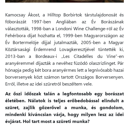
Kamocsay Ákost, a Hilltop Borbirtok társtulajdonosát és
főborászát 1997-ben Angliában az Év Borászának
választották, 1998-ban a Londoni Wine Challenge-ről az Év
Fehérbora díjat hozhatta el, 1999-ben Magyarországon az
Év Bortermelője díjjal jutalmazták, 2005-ben a Magyar
Köztársasági Érdemrend Lovagkeresztjével tüntették ki,
2013-ban a Bordeaux-i „Les Citadelles du Vine”-en
aranyéremmel díjazták a nevéhez fűződő olaszrizlinget. Pár
hónapja pedig két bora aranyérmes lett a legnívósabb hazai
borversenyek közt számon tartott Országos Borversenyen.
Erről, illetve az idei szüretről beszéltem vele.
Az őszi időszak talán a legfontosabb egy borászat
életében. Nálatok is teljes erőbedobással elindult a
szüret, zajlik gőzerővel a munka, és gondolom,
mindenki kíváncsian várja, hogy milyen lesz az idei
évjárat. Hol tart most a szüreti munka?