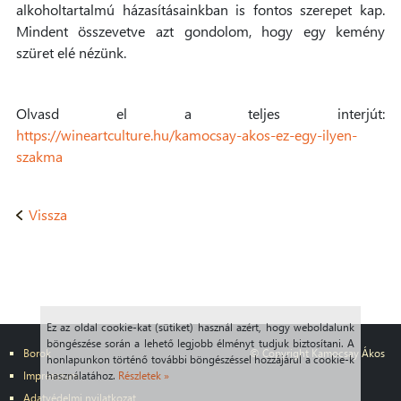
alkoholtartalmú házasításainkban is fontos szerepet kap.
Mindent összevetve azt gondolom, hogy egy kemény
szüret elé nézünk.
Olvasd el a teljes interjút:
https://wineartculture.hu/kamocsay-akos-ez-egy-ilyen-
szakma
Vissza
Ez az oldal cookie-kat (sütiket) használ azért, hogy weboldalunk
böngészése során a lehető legjobb élményt tudjuk biztosítani. A
Borok
© Copyright Kamocsay Ákos
honlapunkon történő további böngészéssel hozzájárul a cookie-k
használatához.
Részletek »
Impresszum
Adatvédelmi nyilatkozat