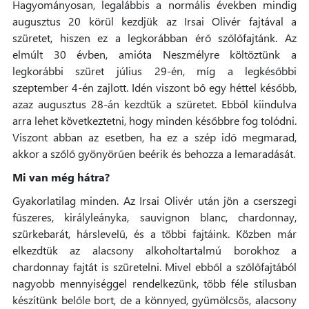
Hagyományosan, legalábbis a normális években mindig
augusztus 20 körül kezdjük az Irsai Olivér fajtával a
szüretet, hiszen ez a legkorábban érő szőlőfajtánk. Az
elmúlt 30 évben, amióta Neszmélyre költöztünk a
legkorábbi szüret július 29-én, míg a legkésőbbi
szeptember 4-én zajlott. Idén viszont bő egy héttel később,
azaz augusztus 28-án kezdtük a szüretet. Ebből kiindulva
arra lehet következtetni, hogy minden későbbre fog tolódni.
Viszont abban az esetben, ha ez a szép idő megmarad,
akkor a szőlő gyönyörűen beérik és behozza a lemaradását.
Mi van még hátra?
Gyakorlatilag minden. Az Irsai Olivér után jön a cserszegi
fűszeres, királyleányka, sauvignon blanc, chardonnay,
szürkebarát, hárslevelű, és a többi fajtáink. Közben már
elkezdtük az alacsony alkoholtartalmú borokhoz a
chardonnay fajtát is szüretelni. Mivel ebből a szőlőfajtából
nagyobb mennyiséggel rendelkezünk, több féle stílusban
készítünk belőle bort, de a könnyed, gyümölcsös, alacsony